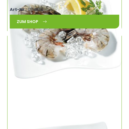
Art-Nr.:
074830
ZUM SHOP
TK Gambas m.Ko.,m.Sch SW 16/20/kg SB