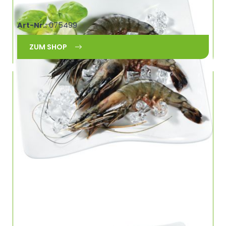
MERMAID, Penaeus monodon, Bangladesch
Art-Nr.:
075499
ZUM SHOP