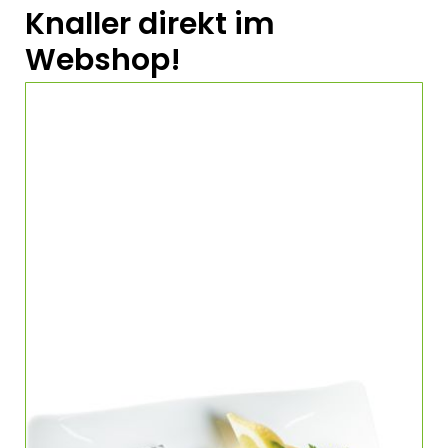
Knaller direkt im
Webshop!
TK Riesengarnelen King Prawns SW ohne Kopf,
mit Schale, easy peel, 20% Glasur 8/12
MERMAID FARMED 68208