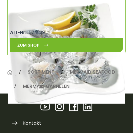
TK Riesengarnelen King Prawns SW ohne Kopf,
ohne Schale 20% Glasur 26/30 MERMAID
FARMED 68626
Art-Nr.:
074839
ZUM SHOP
SORTIMENT
MERMAID SEAFOOD
MERMAID GARNELEN
Kontakt