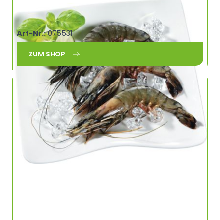
TK Gambas m.Ko.,m.Sch SW 21/30/kg SB
MERMAID, Penaeus monodon, Bangladesch
Art-Nr.:
075531
ZUM SHOP