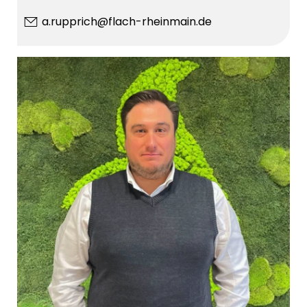
a.rupprich@flach-rheinmain.de