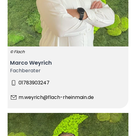
© Flach
Marco Weyrich
Fachberater
01783903247
m.weyrich@flach-rheinmain.de