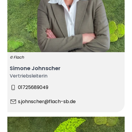
© Flach
Simone Johnscher
Vertriebsleiterin
01725689049
s.johnscher@flach-sb.de