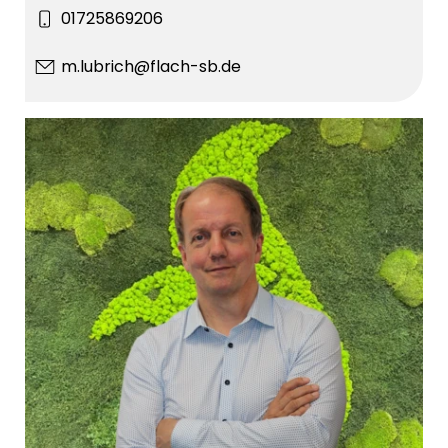
01725869206
m.lubrich@flach-sb.de