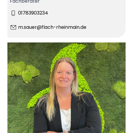
Fachberater
01783903234
m.sauer@flach-rheinmain.de