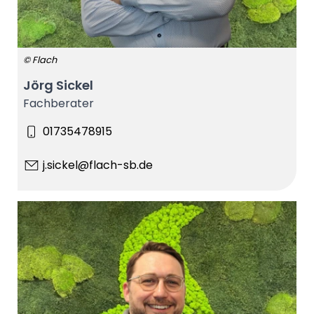
© Flach
Jörg Sickel
Fachberater
01735478915
j.sickel@flach-sb.de