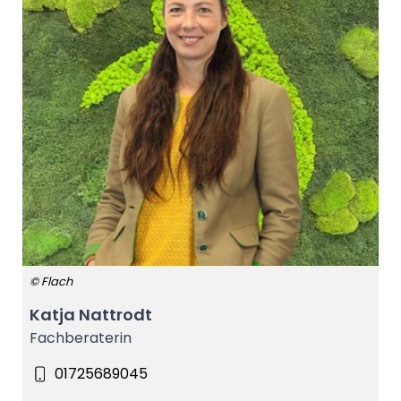
© Flach
Katja Nattrodt
Fachberaterin
01725689045