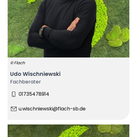
© Flach
Udo Wischniewski
Fachberater
01735478914
u.wischniewski@flach-sb.de