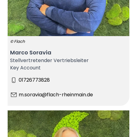
© Flach
Marco Soravia
Stellvertretender Vertriebsleiter
Key Account
01726773828
m.soravia@flach-rheinmain.de