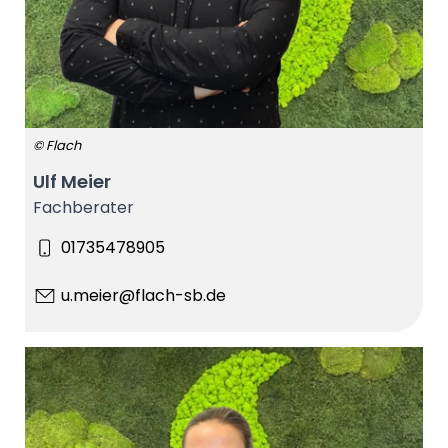
© Flach
Ulf Meier
Fachberater
01735478905
u.meier@flach-sb.de